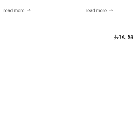
工业厂区、...
醚、二甲二硫、二硫化碳和
read more
read more
共
1
页
6